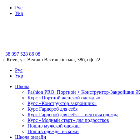
Рус
Укр
+38 097 528 86 08
г. Киев, ул. Велика Васильківська, 38б, оф. 22
Рус
Укр
Школа
Fashion PRO: Портной + Конструктор-Закройщик 
Курс «Портной женской одежды»
Курс «Конструктор-закройщик»
Курс Гардероб для себя
Курс Гардероб для себя — верхняя одежда
Курс «Модный старт» для подростков
Пошив мужской одежды
Пошив одежды из кожи
Школа онлайн