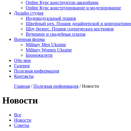
Online Курс конструктор-закройщик
Online Курс конструирование и моделирование
Дизайн студия
Индивидуальный пошив
Швейный цех. Пошив дизайнерской и корпоративн
Шоу бизнес. Пошив сценических костюмов
Вечерние и свадебные платья
Военная форма
Military Men Ukraine
Military Women Ukraine
Бронежилети
Обо мне
Галерея
Полезная информация
Контакты
Главная
/
Полезная информация
/
Новости
Новости
Все
Новости
Советы