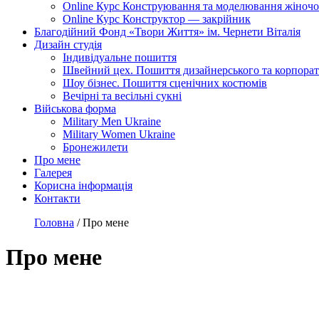
Online Курс Конструювання та моделювання жіночо
Online Курс Конструктор — закрійник
Благодійний Фонд «Твори Життя» ім. Чернети Віталія
Дизайн студія
Індивідуальне пошиття
Швейний цех. Пошиття дизайнерського та корпорат
Шоу бізнес. Пошиття сценічних костюмів
Вечірні та весільні сукні
Військова форма
Military Men Ukraine
Military Women Ukraine
Бронежилети
Про мене
Галерея
Корисна інформація
Контакти
Головна
/
Про мене
Про мене