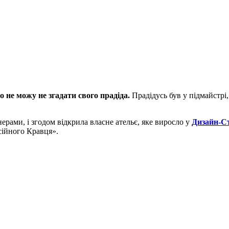
о не можу не згадати свого прадіда.
Прадідусь був у підмайстрі,
ерами, і згодом відкрила власне ательє, яке виросло у
Дизайн-Ст
сійного Кравця».