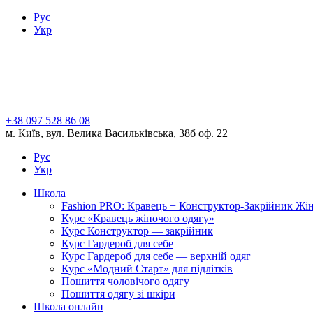
Рус
Укр
+38 097 528 86 08
м. Київ, вул. Велика Васильківська, 38б оф. 22
Рус
Укр
Школа
Fashion PRO: Кравець + Конструктор-Закрійник Жі
Курс «Кравець жіночого одягу»
Курс Конструктор — закрійник
Курс Гардероб для себе
Курс Гардероб для себе — верхній одяг
Курс «Модний Старт» для підлітків
Пошиття чоловічого одягу
Пошиття одягу зі шкіри
Школа онлайн