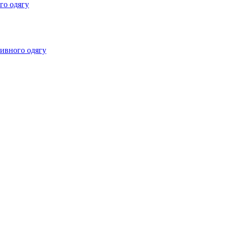
го одягу
ивного одягу