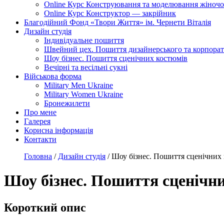
Online Курс Конструювання та моделювання жіночо
Online Курс Конструктор — закрійник
Благодійний Фонд «Твори Життя» ім. Чернети Віталія
Дизайн студія
Індивідуальне пошиття
Швейний цех. Пошиття дизайнерського та корпорат
Шоу бізнес. Пошиття сценічних костюмів
Вечірні та весільні сукні
Військова форма
Military Men Ukraine
Military Women Ukraine
Бронежилети
Про мене
Галерея
Корисна інформація
Контакти
Головна
/
Дизайн студія
/
Шоу бізнес. Пошиття сценічних
Шоу бізнес. Пошиття сценічн
Короткий опис