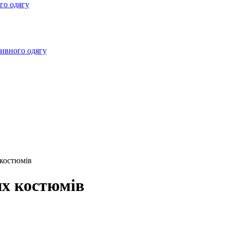
го одягу
ивного одягу
 костюмів
их костюмів