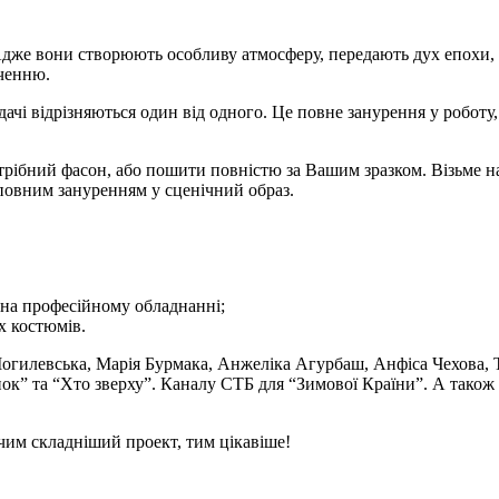
 Адже вони створюють особливу атмосферу, передають дух епохи
аченню.
дачі відрізняються один від одного. Це повне занурення у роботу
ібний фасон, або пошити повністю за Вашим зразком. Візьме на
 повним зануренням у сценічний образ.
на професійному обладнанні;
х костюмів.
Могилевська, Марія Бурмака, Анжеліка Агурбаш, Анфіса Чехова, Т
к” та “Хто зверху”. Каналу СТБ для “Зимової Країни”. А також 
чим складніший проект, тим цікавіше!