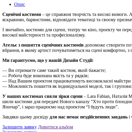
Опис
Сценічні костюми
– це справжня творчість та високі вимоги.
яскравими, барвистими, відповідати тематиці та своєму призн
І звичайно, костюми для сцени, театру чи кіно, проекту чи пере
високої майстерності та професіоналізму.
Ательє з пошиття сценічних костюмів
допоможе створити потр
вбрання, в якому артист почуватиметься на сцені комфортно, з
Ми гарантуємо, що у нашій Дизайн Студії:
— Ви отримаєте саме такий костюм, який бажаєте;
— Робота буде виконана якість та у рядків;
— Над Вашим проектом працюватимуть висококласні майстри 
— Можливість пошиття як індивідуальної моделі, так і групови
У наших костюмах сяяли зірки сцени
– Lara Fabian, Наталія 
шили костюми для передачі Нового каналу “Хто проти блондино
Яничар”, і зараз працюємо над проектом “І будуть люди”.
Завдяки цьому досвіду
для нас немає нездійсненних завдань
і 
Залишити заявку
Дивитися альбом