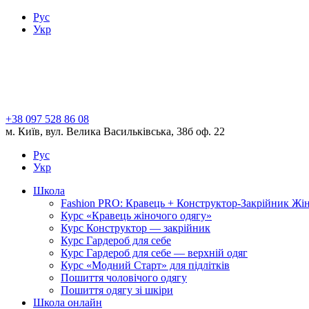
Рус
Укр
+38 097 528 86 08
м. Київ, вул. Велика Васильківська, 38б оф. 22
Рус
Укр
Школа
Fashion PRO: Кравець + Конструктор-Закрійник Жі
Курс «Кравець жіночого одягу»
Курс Конструктор — закрійник
Курс Гардероб для себе
Курс Гардероб для себе — верхній одяг
Курс «Модний Старт» для підлітків
Пошиття чоловічого одягу
Пошиття одягу зі шкіри
Школа онлайн