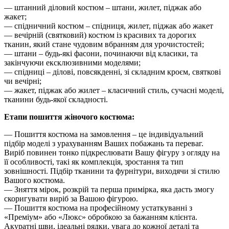
— штанний діловий костюм – штани, жилет, піджак або
жакет;
— спідничний костюм – спідниця, жилет, піджак або жакет
— вечірній (святковий) костюм із красивих та дорогих
тканин, який стане чудовим вбранням для урочистостей;
— штани – будь-які фасони, починаючи від класики, та
закінчуючи ексклюзивними моделями;
— спідниці – ділові, повсякденні, зі складним кроєм, святкові
чи вечірні;
— жакет, піджак або жилет – класичний стиль, сучасні моделі,
тканини будь-якої складності.
Етапи пошиття жіночого костюма:
— Пошиття костюма на замовлення – це індивідуальний
підбір моделі з урахуванням Ваших побажань та переваг.
Виріб повинен тонко підкреслювати Вашу фігуру з огляду на
її особливості, такі як комплекція, зростання та тип
зовнішності. Підбір тканини та фурнітури, виходячи зі стилю
Вашого костюма.
— Зняття мірок, розкрій та перша примірка, яка дасть змогу
скоригувати виріб за Вашою фігурою.
— Пошиття костюма на професійному устаткуванні з
«Преміум» або «Люкс» обробкою за бажанням клієнта.
Акуратні шви, ідеальні рядки, увага до кожної деталі та