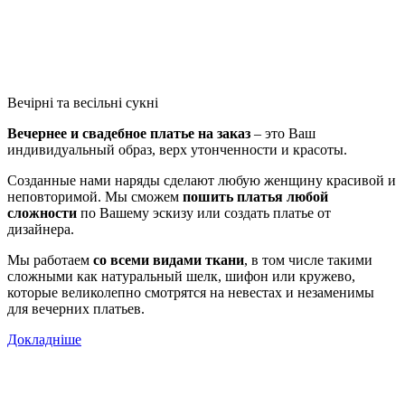
Вечірні та весільні сукні
Вечернее и свадебное платье на заказ
– это Ваш
индивидуальный образ, верх утонченности и красоты.
Созданные нами наряды сделают любую женщину красивой и
неповторимой. Мы сможем
пошить платья любой
сложности
по Вашему эскизу или создать платье от
дизайнера.
Мы работаем
со всеми видами ткани
, в том числе такими
сложными как натуральный шелк, шифон или кружево,
которые великолепно смотрятся на невестах и незаменимы
для вечерних платьев.
Докладніше