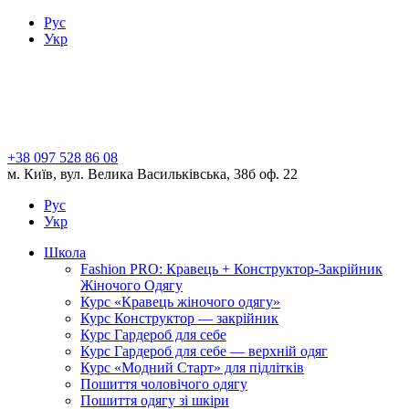
Рус
Укр
+38 097 528 86 08
м. Київ, вул. Велика Васильківська, 38б оф. 22
Рус
Укр
Школа
Fashion PRO: Кравець + Конструктор-Закрійник
Жіночого Одягу
Курс «Кравець жіночого одягу»
Курс Конструктор — закрійник
Курс Гардероб для себе
Курс Гардероб для себе — верхній одяг
Курс «Модний Старт» для підлітків
Пошиття чоловічого одягу
Пошиття одягу зі шкіри