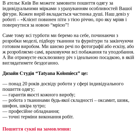
В ательє Київ Ви можете замовити пошиття одягу за
індивідуальними мірками з урахуванням особливостей Вашої
фігури. Кожен виріб вкладається частинка душі. Наш девіз у
роботі – «Клієнт повинен піти з тією річчю, про яку мріяв і
повернутися за новою “мрією”!
Саме тому всі турботи ми беремо на себе, починаючи з
розробки моделі, підбору тканини та фурнітури та закінчуючи
готовим виробом. Ми шиємо речі по фотографії або ескізу, або
ж розробляємо самі, враховуючи всі побажання та уподобання.
А Ви отримуєте ексклюзивну річ з ідеальною посадкою, в якій
виглядатимете бездоганно.
Дизайн Студія “Tatyana Kolomiecz” це:
— понад 20 років досвіду роботи у сфері індивідуального
пошиття одягу;
— гарантія якості кожного виробу;
— робота з тканинами будь-якої складності – оксамит, шовк,
шифон, шкіра хутро;
— професійне обладнання;
— точні терміни виконання робіт.
Пошиття сукні на замовлення: