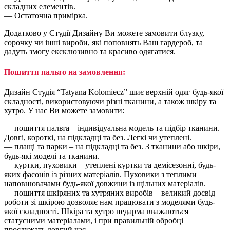
складних елементів.
— Остаточна примірка.
Додатково у Студії Дизайну Ви можете замовити блузку,
сорочку чи інші вироби, які поповнять Ваш гардероб, та
дадуть змогу ексклюзивно та красиво одягатися.
Пошиття пальто на замовлення:
Дизайн Студія “Tatyana Kolomiecz” шиє верхній одяг будь-якої
складності, використовуючи різні тканини, а також шкіру та
хутро. У нас Ви можете замовити:
— пошиття пальта – індивідуальна модель та підбір тканини.
Довгі, короткі, на підкладці та без. Легкі чи утеплені.
— плащі та парки – на підкладці та без. З тканини або шкіри,
будь-які моделі та тканини.
— куртки, пуховики – утеплені куртки та демісезонні, будь-
яких фасонів із різних матеріалів. Пуховики з теплими
наповнювачами будь-якої довжини із щільних матеріалів.
— пошиття шкіряних та хутряних виробів – великий досвід
роботи зі шкірою дозволяє нам працювати з моделями будь-
якої складності. Шкіра та хутро недарма вважаються
статусними матеріалами, і при правильній обробці
прослужать довгий час.