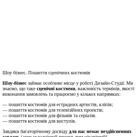
Шоу бізнес. Пошиття сценічних костюмів
Шоу-бізнес
займає особливе місце у роботі Дизайн-Студії. Ми
знаємо, що таке
сценічні костюми
, важливість термінів, якості
виконання замовлень та працюємо у кількох напрямках:
— пошиття костюмів для естрадних артистів, кліпів;
— пошиття костюмів для телевізійних проектів;
— пошиття костюмів для фільмів та серіалів.
— пошиття костюмів для виступів.
Завдяки багаторічному досвіду
для нас немає нездійсненних
завдань
і чим складніший проект, тим цікавіший!