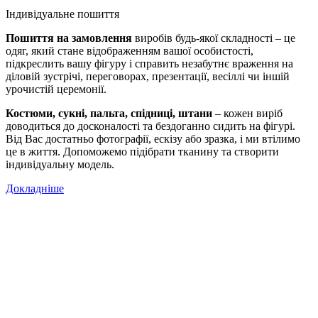
Індивідуальне пошиття
Пошиття на замовлення
виробів будь-якої складності – це
одяг, який стане відображенням вашої особистості,
підкреслить вашу фігуру і справить незабутнє враження на
діловій зустрічі, переговорах, презентації, весіллі чи іншій
урочистій церемонії.
Костюми, сукні, пальта, спідниці, штани
– кожен виріб
доводиться до досконалості та бездоганно сидить на фігурі.
Від Вас достатньо фотографії, ескізу або зразка, і ми втілимо
це в життя. Допоможемо підібрати тканину та створити
індивідуальну модель.
Докладніше