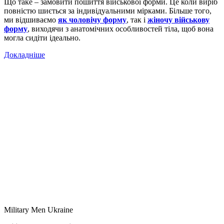
Що таке – замовити пошиття військової форми. Це коли виріб
повністю шиється за індивідуальними мірками. Більше того,
ми відшиваємо
як чоловічу форму
, так і
жіночу військову
форму
, виходячи з анатомічних особливостей тіла, щоб вона
могла сидіти ідеально.
Докладніше
Military Men Ukraine