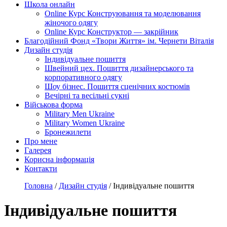
Школа онлайн
Online Курс Конструювання та моделювання
жіночого одягу
Online Курс Конструктор — закрійник
Благодійний Фонд «Твори Життя» ім. Чернети Віталія
Дизайн студія
Індивідуальне пошиття
Швейний цех. Пошиття дизайнерського та
корпоративного одягу
Шоу бізнес. Пошиття сценічних костюмів
Вечірні та весільні сукні
Військова форма
Military Men Ukraine
Military Women Ukraine
Бронежилети
Про мене
Галерея
Корисна інформація
Контакти
Головна
/
Дизайн студія
/
Індивідуальне пошиття
Індивідуальне пошиття