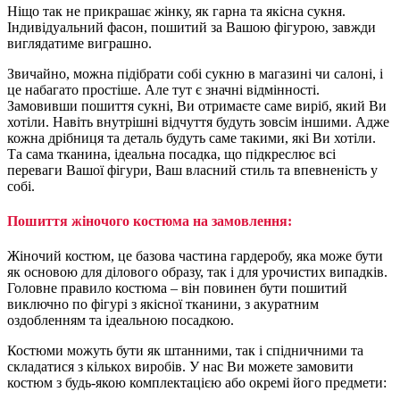
Ніщо так не прикрашає жінку, як гарна та якісна сукня.
Індивідуальний фасон, пошитий за Вашою фігурою, завжди
виглядатиме виграшно.
Звичайно, можна підібрати собі сукню в магазині чи салоні, і
це набагато простіше. Але тут є значні відмінності.
Замовивши пошиття сукні, Ви отримаєте саме виріб, який Ви
хотіли. Навіть внутрішні відчуття будуть зовсім іншими. Адже
кожна дрібниця та деталь будуть саме такими, які Ви хотіли.
Та сама тканина, ідеальна посадка, що підкреслює всі
переваги Вашої фігури, Ваш власний стиль та впевненість у
собі.
Пошиття жіночого
костюма на замовленн
я:
Жіночий костюм, це базова частина гардеробу, яка може бути
як основою для ділового образу, так і для урочистих випадків.
Головне правило костюма – він повинен бути пошитий
виключно по фігурі з якісної тканини, з акуратним
оздобленням та ідеальною посадкою.
Костюми можуть бути як штанними, так і спідничними та
складатися з кількох виробів. У нас Ви можете замовити
костюм з будь-якою комплектацією або окремі його предмети: