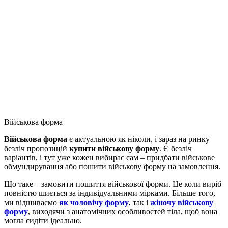
Військова форма
Військова форма
є актуальною як ніколи, і зараз на ринку
безліч пропозицій
купити військову форму
. Є безліч
варіантів, і тут уже кожен вибирає сам – придбати військове
обмундирування або пошити військову форму на замовлення.
Що таке – замовити пошиття військової форми. Це коли виріб
повністю шиється за індивідуальними мірками. Більше того,
ми відшиваємо
як чоловічу форму
, так і
жіночу військову
форму
, виходячи з анатомічних особливостей тіла, щоб вона
могла сидіти ідеально.