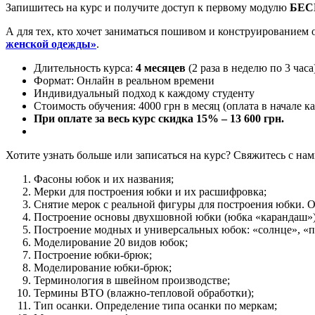
Запишитесь на курс и получите доступ к первому модулю
БЕС
А для тех, кто хочет заниматься пошивом и конструирование
женской одежды»
.
Длительность курса:
4 месяцев
(2 раза в неделю по 3 часа
Формат: Онлайн в реальном времени
Индивидуальный подход к каждому студенту
Стоимость обучения: 4000 грн в месяц (оплата в начале к
При оплате за весь курс скидка 15% – 13 600 грн.
Хотите узнать больше или записаться на курс? Свяжитесь с нам
Фасоны юбок и их названия;
Мерки для построения юбки и их расшифровка;
Снятие мерок с реальной фигуры для построения юбки. 
Построение основы двухшовной юбки (юбка «карандаш»)
Построение модных и универсальных юбок: «солнце», «пол
Моделирование 20 видов юбок;
Построение юбки-брюк;
Моделирование юбки-брюк;
Терминология в швейном производстве;
Термины ВТО (влажно-тепловой обработки);
Тип осанки. Определение типа осанки по меркам;