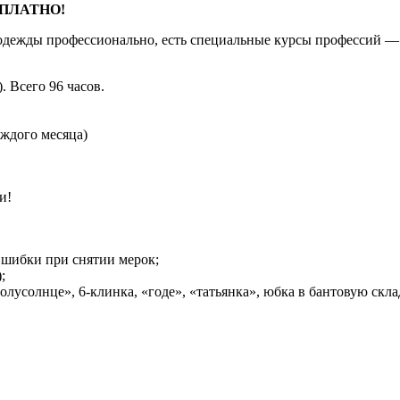
ПЛАТНО!
м одежды профессионально, есть специальные курсы профессий 
). Всего 96 часов.
аждого месяца)
и!
Ошибки при снятии мерок;
;
усолнце», 6-клинка, «годе», «татьянка», юбка в бантовую скла