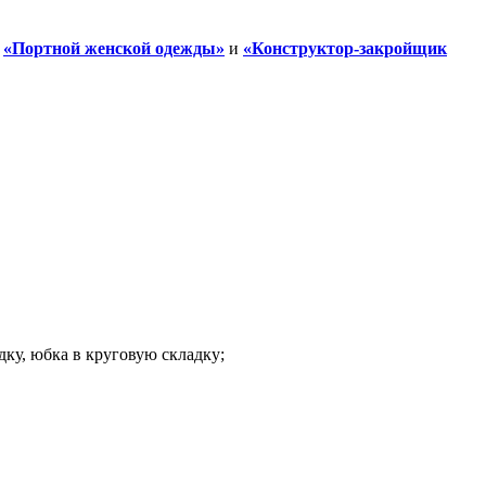
—
«Портной женской одежды»
и
«Конструктор-закройщик
дку, юбка в круговую складку;