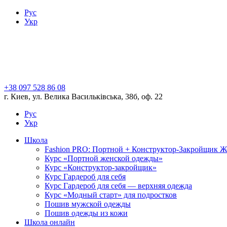
Рус
Укр
+38 097 528 86 08
г. Киев, ул. Велика Васильківська, 38б, оф. 22
Рус
Укр
Школа
Fashion PRO: Портной + Конструктор-Закройщик 
Курс «Портной женской одежды»
Курс «Конструктор-закройщик»
Курс Гардероб для себя
Курс Гардероб для себя — верхняя одежда
Курс «Модный старт» для подростков
Пошив мужской одежды
Пошив одежды из кожи
Школа онлайн