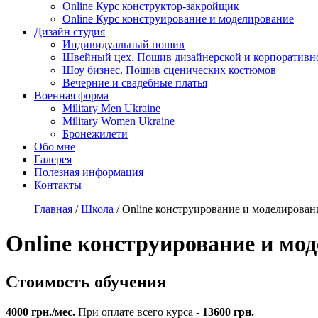
Online Курс конструктор-закройщик
Online Курс конструирование и моделирование
Дизайн студия
Индивидуальный пошив
Швейный цех. Пошив дизайнерской и корпоративн
Шоу бизнес. Пошив сценических костюмов
Вечерние и свадебные платья
Военная форма
Military Men Ukraine
Military Women Ukraine
Бронежилети
Обо мне
Галерея
Полезная информация
Контакты
Главная
/
Школа
/
Online конструирование и моделирова
Online конструирование и мо
Стоимость обучения
4000 грн./мес.
При оплате всего курса -
13600 грн.