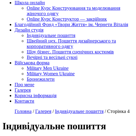
Школа онлайн
Online Курс Конструювання та моделювання
жіночого одягу
Online Курс Конструктор — закрійник
Благодійний Фонд «Твори Життя» ім. Чернети Віталія
Дизайн студія
Індивідуальне пошиття
Швейний цех. Пошиття дизайнерського та
корпоративного одягу
Шоу бізнес. Пошиття сценічних костюмів
Вечірні та весільні сукні
Військова форма
Military Men Ukraine
Military Women Ukraine
Бронежилети
Про мене
Галерея
Корисна інформація
Контакти
Головна
/
Галерея
/
Індивідуальне пошиття
/
Сторінка 4
Індивідуальне пошиття