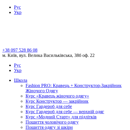
Рус
Укр
+38 097 528 86 08
м. Київ, вул. Велика Васильківська, 38б оф. 22
Рус
Укр
Школа
Fashion PRO: Кравець + Конструктор-Закрійник
Жіночого Одягу
Курс «Кравець жіночого одягу»
Курс Конструктор — закрійник
Курс Гардероб для себе
Курс Гардероб для себе — верхній одяг
Курс «Модний Старт» для підлітків
Пошиття чоловічого одягу
Пошиття одягу зі шкіри