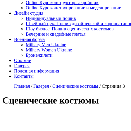
Online Курс конструктор-закройщик
Online Курс конструирование и моделирование
Дизайн студия
Индивидуальный пошив
Швейный цех. Пошив дизайнерской и корпоративн
Шоу бизнес. Пошив сценических костюмов
Вечерние и свадебные платья
Военная форма
Military Men Ukraine
Military Women Ukraine
Бронежилети
Обо мне
Галерея
Полезная информация
Контакты
Главная
/
Галерея
/
Сценические костюмы
/
Страница 3
Сценические костюмы