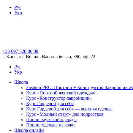
Рус
Укр
+38 097 528 86 08
г. Киев, ул. Велика Васильківська, 38б, оф. 22
Рус
Укр
Школа
Fashion PRO: Портной + Конструктор-Закройщик 
Курс «Портной женской одежды»
Курс «Конструктор-закройщик»
Курс Гардероб для себя
Курс Гардероб для себя — верхняя одежда
Курс «Модный старт» для подростков
Пошив мужской одежды
Пошив одежды из кожи
Школа онлайн